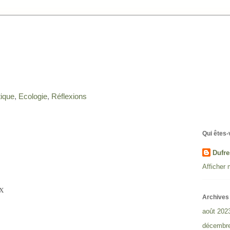
tique
,
Ecologie
,
Réflexions
Qui êtes-
Dufre
Afficher 
ux
Archives 
août 202
décembr