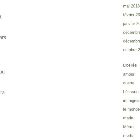
mai 2018
février 2
t
janvier 2
décembr
ars
décembr
octobre 
Libellés
au
amour
guerre
ira
hérisson
immigrés
le monde
matin
Métro
morts