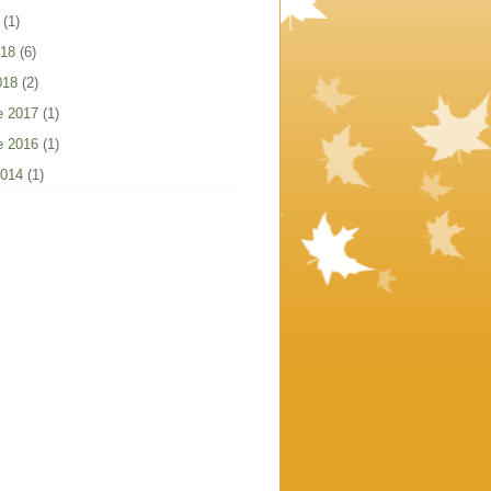
(1)
018
(6)
018
(2)
e 2017
(1)
e 2016
(1)
2014
(1)